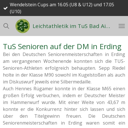
Wendelstein Cups am 16.05 (U8 & U12) und 17.05
Zum
(U10)
Hauptinhalt
springen
Leichtathletik im TuS Bad Aibling
TuS Senioren auf der DM in Erding
Bei den Deutschen Seniorenmeisterschaften in Erding
am vergangenen
Wochenende
konnten sich die TUS-
Senioren-Athleten erfolgreich behaupten. Sepp Riedel
holte in der Klasse M90 sowohl im Kugelstoßen als auch
im Diskuswurf jeweils eine Silbermedaille.
Auch Hennes Rügamer konnte in der Klasse M65 einen
großen Erfolg verbuchen, indem er Deutscher Meister
im Hammerwurf wurde. Mit einer Weite von 43,67 m
konnte er die Konkurrenz hinter sich lassen und sich
über den Titelgewinn freuen. Die Deutschen
Seniorenmeisterschaften in Erding waren somit ein