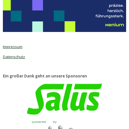
n
n
n
n
Impressum
Datenschutz
Ein großer Dank geht an unsere Sponsoren